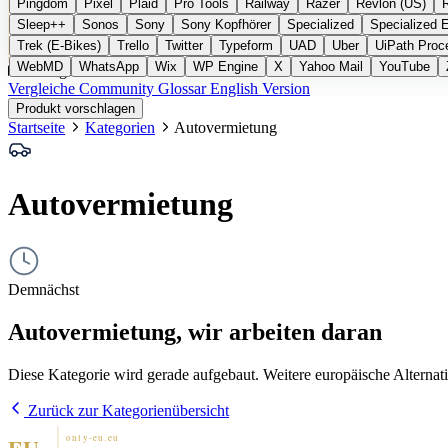
Pingdom
Pixel
Plaid
Pro Tools
Railway
Razer
Revlon (US)
Sleep++
Sonos
Sony
Sony Kopfhörer
Specialized
Specialized 
Trek (E-Bikes)
Trello
Twitter
Typeform
UAD
Uber
UiPath Proc
WebMD
WhatsApp
Wix
WP Engine
X
Yahoo Mail
YouTube
Kategorien
Vergleiche
Community
Glossar
English Version
Produkt vorschlagen
Startseite
Kategorien
Autovermietung
Autovermietung
Demnächst
Autovermietung, wir arbeiten daran
Diese Kategorie wird gerade aufgebaut. Weitere europäische Alternat
Zurück zur Kategorienübersicht