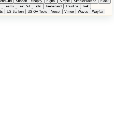
endGrid
Shodan
Shopify
Signal
Simple
SimplePractice
Slack
Teams
TestRail
Tidal
Timberland
Trainline
Trek
ds
US-Banken
US-QA-Tools
Vercel
Vimeo
Waves
Wayfair