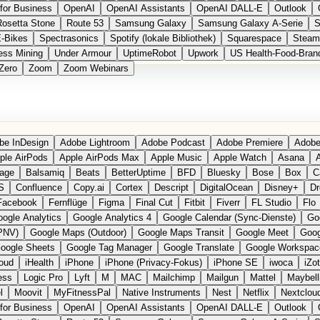
for Business
OpenAI
OpenAI Assistants
OpenAI DALL-E
Outlook
Rosetta Stone
Route 53
Samsung Galaxy
Samsung Galaxy A-Serie
S
E-Bikes
Spectrasonics
Spotify (lokale Bibliothek)
Squarespace
Steam
ess Mining
Under Armour
UptimeRobot
Upwork
US Health-Food-Bran
Zero
Zoom
Zoom Webinars
be InDesign
Adobe Lightroom
Adobe Podcast
Adobe Premiere
Adobe
ple AirPods
Apple AirPods Max
Apple Music
Apple Watch
Asana
A
age
Balsamiq
Beats
BetterUptime
BFD
Bluesky
Bose
Box
C
S
Confluence
Copy.ai
Cortex
Descript
DigitalOcean
Disney+
Dr
Facebook
Fernflüge
Figma
Final Cut
Fitbit
Fiverr
FL Studio
Flo
ogle Analytics
Google Analytics 4
Google Calendar (Sync-Dienste)
Go
PNV)
Google Maps (Outdoor)
Google Maps Transit
Google Meet
Goog
oogle Sheets
Google Tag Manager
Google Translate
Google Workspac
loud
iHealth
iPhone
iPhone (Privacy-Fokus)
iPhone SE
iwoca
iZo
ess
Logic Pro
Lyft
M
MAC
Mailchimp
Mailgun
Mattel
Maybell
l
Moovit
MyFitnessPal
Native Instruments
Nest
Netflix
Nextclou
for Business
OpenAI
OpenAI Assistants
OpenAI DALL-E
Outlook